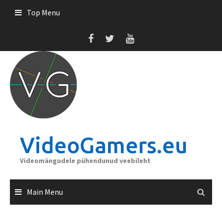
Skip
Top Menu
to
content
VideoGamers.eu
Videomängudele pühendunud veebileht
Main Menu