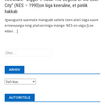
City” (NES – 1990)on liiga keeruline, et piinlik
hakkab
Igasuguste uuemate mängude vahele teen alati väga suure
erinevusega ning platvormiga mänge. NES on väga
[Loe
edasi…]
Otsi:
ARHIIV
Arhiiv
AUTORITELE