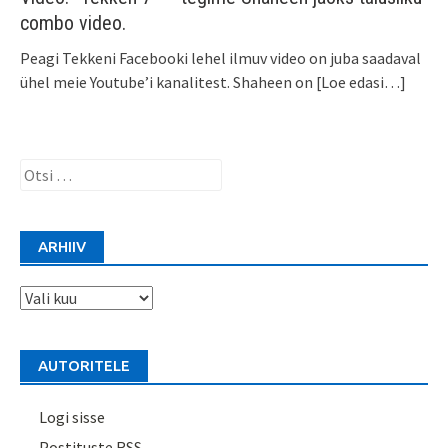
combo video.
Peagi Tekkeni Facebooki lehel ilmuv video on juba saadaval
ühel meie Youtube’i kanalitest. Shaheen on
[Loe edasi…]
Otsi:
ARHIIV
Arhiiv
AUTORITELE
Logi sisse
Postituste RSS