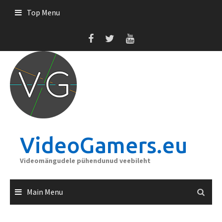
Skip
Top Menu
to
content
VideoGamers.eu
Videomängudele pühendunud veebileht
Main Menu