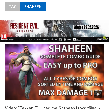
TAG
SHAHEEN
Video: “Tekken 7” – tegime Shaheen jaoks täiusliku