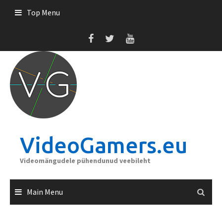
Skip
Top Menu
to
content
VideoGamers.eu
Videomängudele pühendunud veebileht
Main Menu