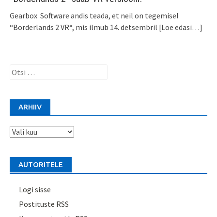
Gearbox Software andis teada, et neil on tegemisel
“Borderlands 2 VR“, mis ilmub 14. detsembril
[Loe edasi…]
Otsi:
ARHIIV
Arhiiv
AUTORITELE
Logi sisse
Postituste RSS