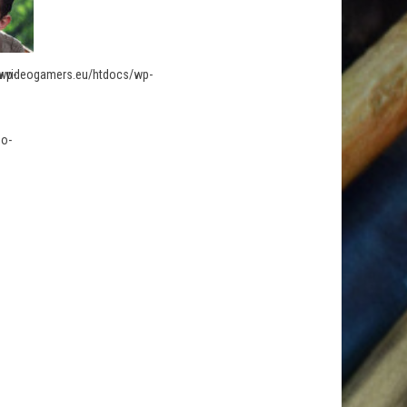
wp-
.videogamers.eu/htdocs/wp-
eo-