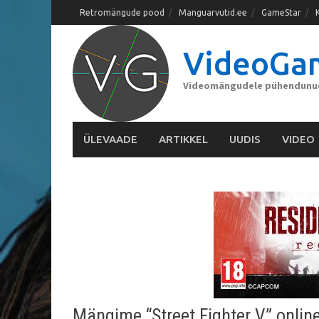
Skip
Retromängude pood
Manguarvutid.ee
GameStar
to
content
VideoGa
Videomängudele pühendunud
ÜLEVAADE
ARTIKKEL
UUDIS
VIDEO
Mängime “Street Fighter V” onlin