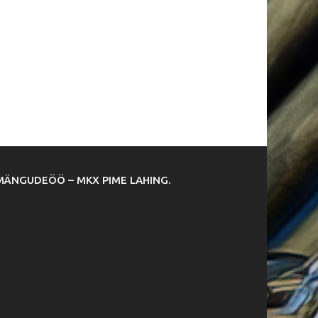
MÄNGUDEÖÖ – MKX PIME LAHING.