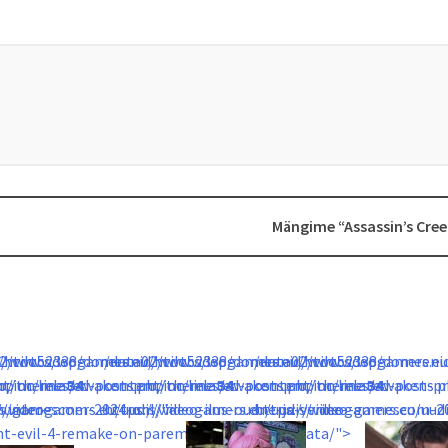
Mängime “Assassin’s Cree
/htdocs/wp-
d/www.videogamers.eu/htdocs/wp-
2/virt52338/domeenid/www.videogamers.eu/htdocs/wp-
/data02/virt52338/domeenid/www.videogamers.e
/data02/virt52338/domeeni
p on line
inc/related-posts.php on line
t/themes/awaken-pro/inc/related-posts.php on line
34
content/themes/awaken-pro/inc/related-posts.p
34
content/themes/awaken-pro
34
hunter-
dis/gamescom-2024-onl/">
//videogamers.eu/uudis/video-ilus-oudne-ja-verine-
https://videogamers.eu/uudis/video-gamescom-20
https://videogamers.eu/uudi
nt-evil-4-remake-on-parem-kui-julgesin-oodata/">