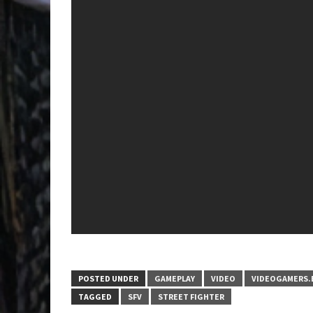
POSTED UNDER
GAMEPLAY
VIDEO
VIDEOGAMERS.
TAGGED
SFV
STREET FIGHTER