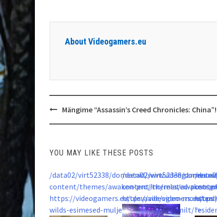
About Videogamers.eu
Post
Mängime “Assassin’s Creed Chronicles: China”!
navigation
YOU MAY LIKE THESE POSTS
/data02/virt52338/domeenid/www.videogamers.eu
/data02/virt52338/domeeni
/data0
content/themes/awaken-pro/inc/related-posts.ph
content/themes/awaken-pro/
conten
https://videogamers.eu/ulevaade/video-monster-
https://videogamers.eu/uu
https:
wilds-esimesed-muljed-otse-gamescomilt/">
reside