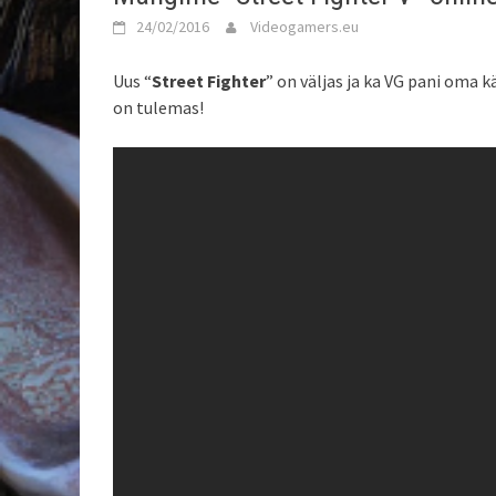
24/02/2016
Videogamers.eu
Uus “
Street Fighter
” on väljas ja ka VG pani oma 
on tulemas!