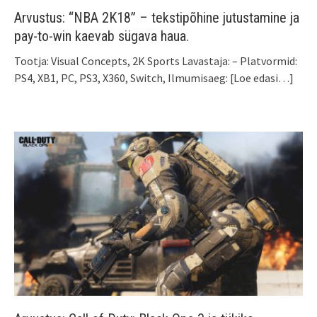
Arvustus: “NBA 2K18” – tekstipõhine jutustamine ja
pay-to-win kaevab sügava haua.
Tootja: Visual Concepts, 2K Sports Lavastaja: – Platvormid:
PS4, XB1, PC, PS3, X360, Switch, Ilmumisaeg:
[Loe edasi…]