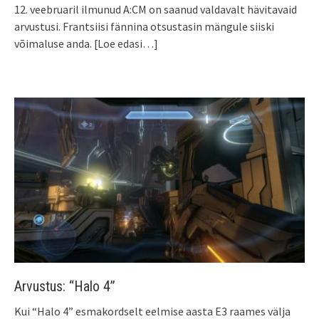
12. veebruaril ilmunud A:CM on saanud valdavalt hävitavaid
arvustusi. Frantsiisi fännina otsustasin mängule siiski
võimaluse anda.
[Loe edasi…]
Arvustus: “Halo 4”
Kui “Halo 4” esmakordselt eelmise aasta E3 raames välja