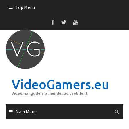
Skip
Top Menu
to
content
VideoGamers.eu
Videomängudele pühendunud veebileht
Main Menu