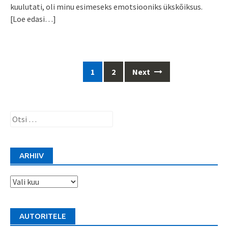
kuulutati, oli minu esimeseks emotsiooniks ükskõiksus.
[Loe edasi…]
Posts
1
2
Next
navigation
Otsi:
ARHIIV
Arhiiv
AUTORITELE