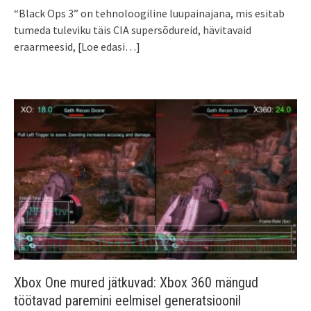
“Black Ops 3” on tehnoloogiline luupainajana, mis esitab
tumeda tuleviku täis CIA supersõdureid, hävitavaid
eraarmeesid,
[Loe edasi…]
Xbox One mured jätkuvad: Xbox 360 mängud
töötavad paremini eelmisel generatsioonil