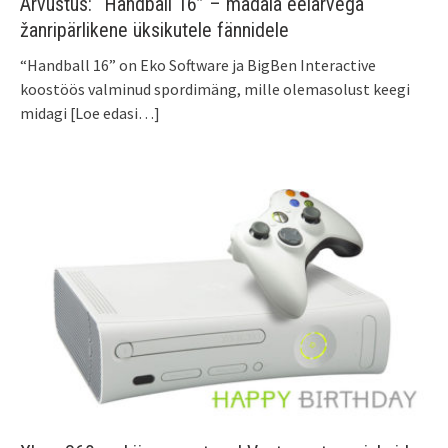
Arvustus: “Handball 16” – madala eelarvega
žanripärlikene üksikutele fännidele
“Handball 16” on Eko Software ja BigBen Interactive
koostöös valminud spordimäng, mille olemasolust keegi
midagi
[Loe edasi…]