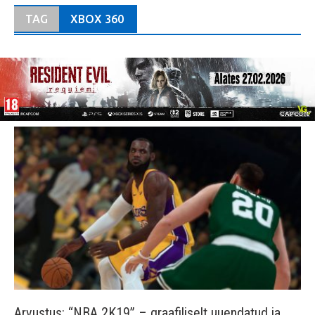
TAG
XBOX 360
Arvustus: “NBA 2K19” – graafiliselt uuendatud ja