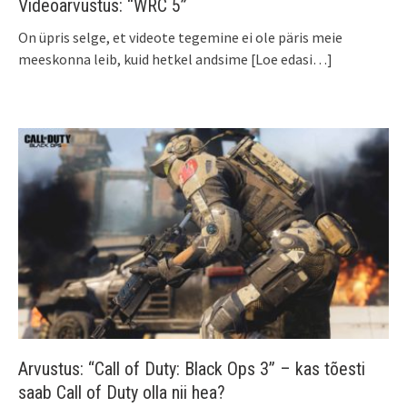
Videoarvustus: “WRC 5”
On üpris selge, et videote tegemine ei ole päris meie
meeskonna leib, kuid hetkel andsime
[Loe edasi…]
Arvustus: “Call of Duty: Black Ops 3” – kas tõesti
saab Call of Duty olla nii hea?