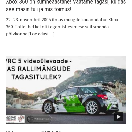
Xbox 360 on kümneaastane! Vaatame tagasi, kuidas
see masin tuli ja mis toimus!
22.-23. novembril 2005 ilmus müügile kauaoodatud Xbox
360. Tollel hetkel oli tegemist esimese seitsmenda
põlvkonna
[Loe edasi…]