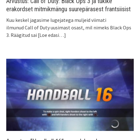
Arvustus: Call of Duty: Black Ops 3 ja tükike
erakordset mitmikmängu suurepärasest frantsiisist
Kuu keskel jagasime lugejatega muljeid viimati
ilmunud Call of Duty uusimast osast, mil nimeks Black Ops
3. Räägitud sai
[Loe edasi…]