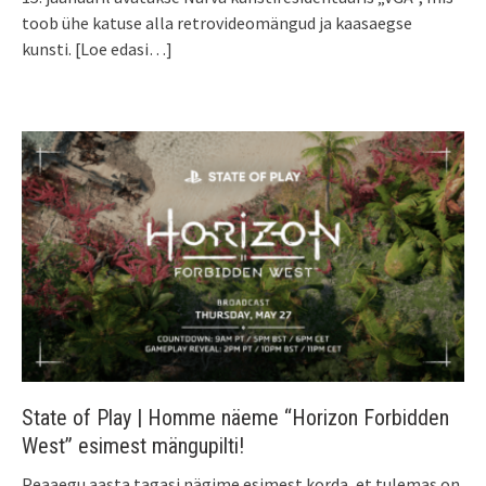
toob ühe katuse alla retrovideomängud ja kaasaegse
kunsti.
[Loe edasi…]
State of Play | Homme näeme “Horizon Forbidden
West” esimest mängupilti!
Peaaegu aasta tagasi nägime esimest korda, et tulemas on