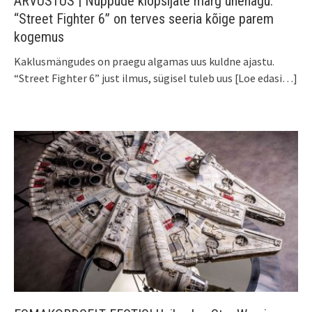
ARVUSTUS | Nuppude klõpsijate märg unenägu.
“Street Fighter 6” on terves seeria kõige parem
kogemus
Kaklusmängudes on praegu algamas uus kuldne ajastu.
“Street Fighter 6” just ilmus, sügisel tuleb uus
[Loe edasi…]