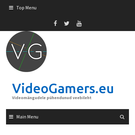
Skip
Top Menu
to
content
VideoGamers.eu
Videomängudele pühendunud veebileht
Main Menu