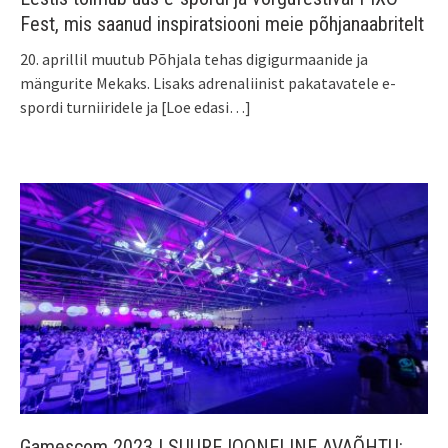
Fest, mis saanud inspiratsiooni meie põhjanaabritelt
20. aprillil muutub Põhjala tehas digigurmaanide ja
mängurite Mekaks. Lisaks adrenaliinist pakatavatele e-
spordi turniiridele ja
[Loe edasi…]
Gamescom 2023 | SUUREJOONELINE AVAÕHTU: