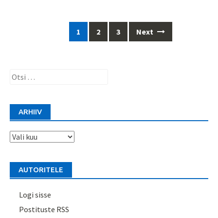
Posts
1
2
3
Next
navigation
Otsi:
ARHIIV
Arhiiv
AUTORITELE
Logi sisse
Postituste RSS