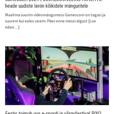
heade uudiste laviin kõikidele mänguritele
Maailma suurim videomängumess Gamescom on tagasi ja
suurem kui eales varem. Päev enne messi algust
[Loe
edasi…]
Eestis toimub uus e-spordi ja võrgufestival PIXO