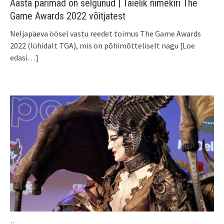
Aasta parimad on selgunud | Täielik nimekiri The
Game Awards 2022 võitjatest
Neljapäeva öösel vastu reedet toimus The Game Awards
2022 (lühidalt TGA), mis on põhimõtteliselt nagu
[Loe
edasi…]