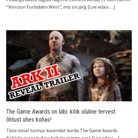
“Horizon Forbidden West”, mis on järg
[Loe edasi…]
The Game Awards on läbi: kõik oluline tervest
õhtust ühes kohas!
Täna öösel toimus kuuendat korda The Game Awards.
Kahjuks ei saanud ise kohale minna, sest
[Loe edasi…]