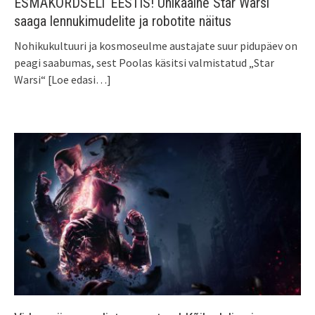
ESMAKORDSELT EESTIS! Unikaalne Star Warsi
saaga lennukimudelite ja robotite näitus
Nohikukultuuri ja kosmoseulme austajate suur pidupäev on
peagi saabumas, sest Poolas käsitsi valmistatud „Star
Warsi“
[Loe edasi…]