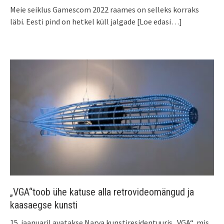
Meie seiklus Gamescom 2022 raames on selleks korraks
läbi. Eesti pind on hetkel küll jalgade
[Loe edasi…]
„VGA“toob ühe katuse alla retrovideomängud ja
kaasaegse kunsti
15. jaanuaril avatakse Narva kunstiresidentuuris „VGA“, mis