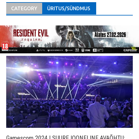
CATEGORY
ÜRITUS/SÜNDMUS
Gamescom 2024 | SUUREJOONELINE AVAÕHTU: